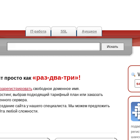
IT-работа
SSL
Аукцион
W
«раз-два-три»!
т просто как
зарегистрировать
свободное доменное имя.
остинг, выбрав подходящий тарифный план или заказать
енного сервера.
оздание сайта у нашего специалиста. Мы можем предложить
йта любой сложности.
пода
регис
шанс