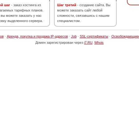
ой шаг
- заказ хостинга из
Шаг третий
- создание сайта. Вы
агаемых тарифных планов.
можете заказать сайт любой
 вы можете заказать у нас
сложности, связавшись с нашим
овку выделенного сервера.
специалистом.
ов
·
Аренда, покупка и продажа IP-адресов
·
Job
·
SSL-сертификаты
·
Освобождающие
Домен зарегистрирован через
i7.RU
.
Whois