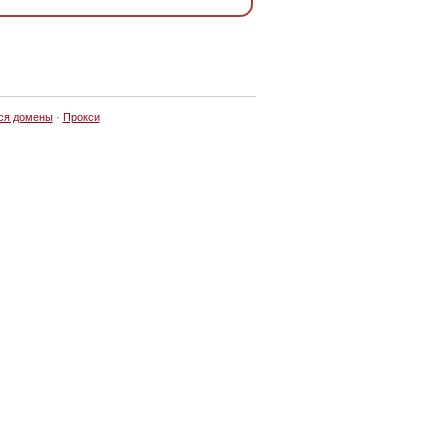
ся домены
·
Прокси